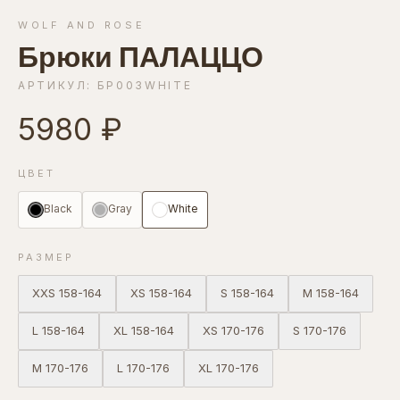
WOLF AND ROSE
Брюки ПАЛАЦЦО
АРТИКУЛ: БР003WHITE
5980 ₽
ЦВЕТ
Black
Gray
White
РАЗМЕР
XXS 158-164
XS 158-164
S 158-164
M 158-164
L 158-164
XL 158-164
XS 170-176
S 170-176
M 170-176
L 170-176
XL 170-176